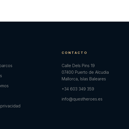
E
CONTACTO
 barcos
Calle Dels Pins 19
07400 Puerto de Alcudia
es
Mallorca, Islas Baleares
omos
+34 603 349 359
info@questheroes.es
 privacidad