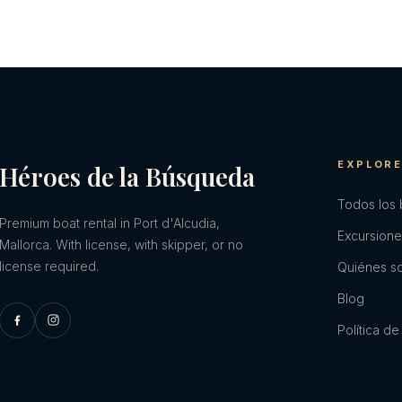
EXPLOR
Héroes de la Búsqueda
Todos los
Premium boat rental in Port d'Alcudia,
Excursion
Mallorca. With license, with skipper, or no
license required.
Quiénes s
Blog
Política de