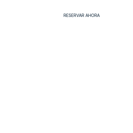
Póngase En Contacto Con
RESERVAR AHORA