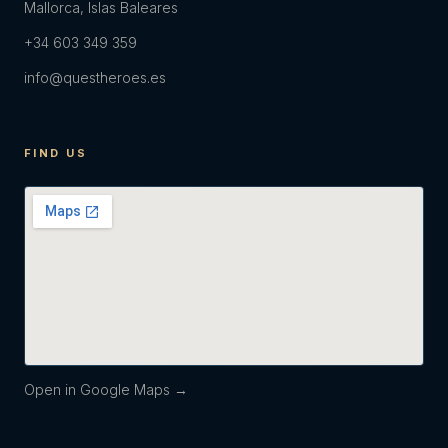
Mallorca, Islas Baleares
+34 603 349 359
info@questheroes.es
FIND US
Open in Google Maps →