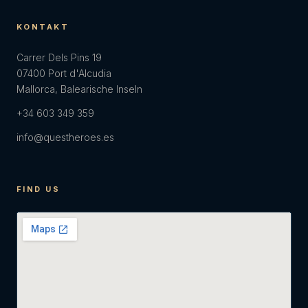
KONTAKT
Carrer Dels Pins 19
07400 Port d'Alcudia
Mallorca, Balearische Inseln
+34 603 349 359
info@questheroes.es
FIND US