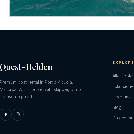
EXPLOR
Quest-Helden
Alle Boote
Premium boat rental in Port d'Alcudia,
Exkursion
Mallorca. With license, with skipper, or no
license required.
Über uns
Blog
Datenschu