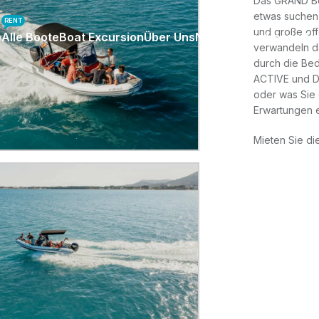
Das GRAND Bo
etwas suche
RENT
und große off
e
Alle Boote
Boat Excursion
Über Uns
Nachrichten
Vespa-Ve
verwandeln da
durch die Be
ACTIVE und DR
oder was Sie 
Erwartungen e
Mieten Sie die