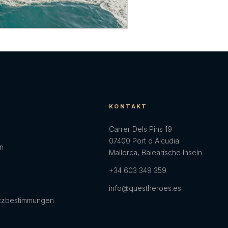
E
KONTAKT
Carrer Dels Pins 19
07400 Port d'Alcudia
en
Mallorca, Balearische Inseln
+34 603 349 359
info@questheroes.es
tzbestimmungen