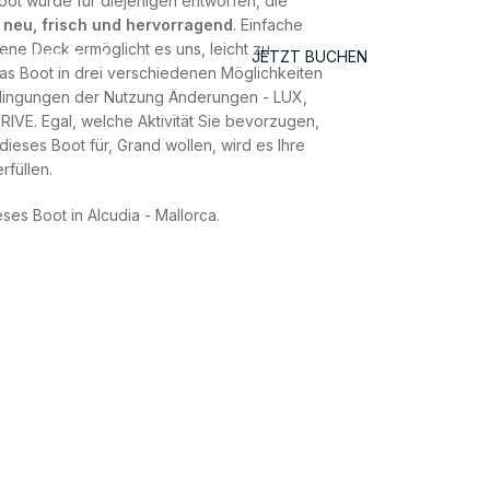
ot wurde für diejenigen entworfen, die
n
neu, frisch und hervorragend
. Einfache
ene Deck ermöglicht es uns, leicht zu
rleih
Kontakt
JETZT BUCHEN
s Boot in drei verschiedenen Möglichkeiten
dingungen der Nutzung Änderungen - LUX,
IVE. Egal, welche Aktivität Sie bevorzugen,
dieses Boot für, Grand wollen, wird es Ihre
rfüllen.
ses Boot in Alcudia - Mallorca.