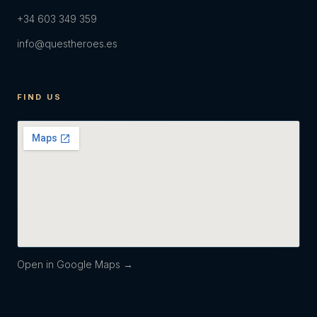
+34 603 349 359
info@questheroes.es
FIND US
Open in Google Maps →