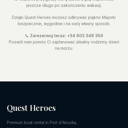
jeszcze długo po zakończeniu wakacji.
Dzięki Quest Heroes możesz odkrywać piękno Majorki
bezpiecznie, wygodnie i na swój własny sposób.
📞
Zarezerwuj teraz: +34 603 349 359
Pozwól nam pomóc Ci zaplanować idealny rodzinny dzień
na morzu.
Quest Heroes
Premium boat rental in Port d'Alcudia,