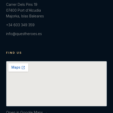
Carrer Dels Pins 19
07400 Port d'Alcudia
Majorka, Islas Baleares
+34 603 349 359
info@questheroes.es
FIND US
Open in Google Maps →