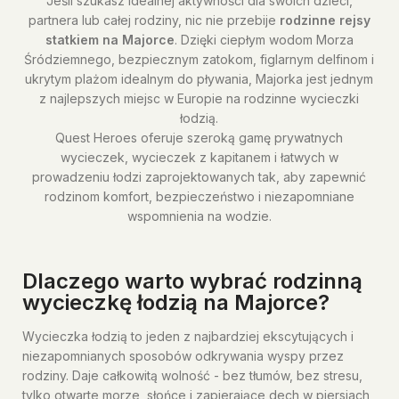
Jeśli szukasz idealnej aktywności dla swoich dzieci,
partnera lub całej rodziny, nic nie przebije
rodzinne rejsy
statkiem na Majorce
. Dzięki ciepłym wodom Morza
Śródziemnego, bezpiecznym zatokom, figlarnym delfinom i
ukrytym plażom idealnym do pływania, Majorka jest jednym
z najlepszych miejsc w Europie na rodzinne wycieczki
łodzią.
Quest Heroes oferuje szeroką gamę prywatnych
wycieczek, wycieczek z kapitanem i łatwych w
prowadzeniu łodzi zaprojektowanych tak, aby zapewnić
rodzinom komfort, bezpieczeństwo i niezapomniane
wspomnienia na wodzie.
Dlaczego warto wybrać rodzinną
wycieczkę łodzią na Majorce?
Wycieczka łodzią to jeden z najbardziej ekscytujących i
niezapomnianych sposobów odkrywania wyspy przez
rodziny. Daje całkowitą wolność - bez tłumów, bez stresu,
tylko otwarte morze, słońce i zapierające dech w piersiach