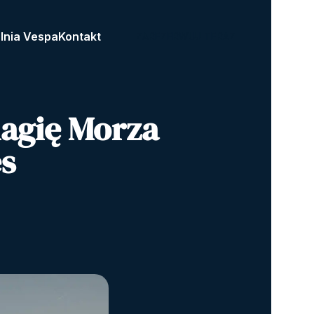
lnia Vespa
Kontakt
ZAREZERWUJ TERAZ
magię Morza
s