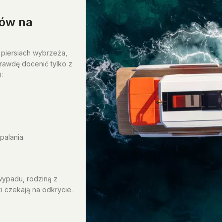
tów na
 piersiach wybrzeża,
prawdę docenić tylko z
:
palania.
wypadu, rodziną z
i czekają na odkrycie.