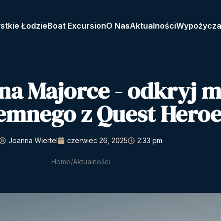
stkie Łodzie
Boat Excursion
O Nas
Aktualności
Wypożycza
na Majorce - odkryj 
emnego z Quest Heroe
Joanna Wiertel
czerwiec 26, 2025
2:33 pm
Home
Aktualności