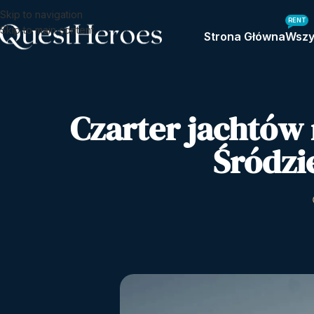
Skip to navigation
RENT
Skip to main content
Strona Główna
Wszy
Czarter jachtów 
Śródzi