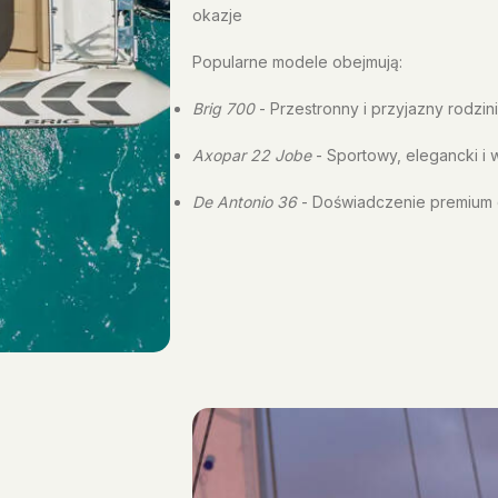
okazje
Popularne modele obejmują:
Brig 700
- Przestronny i przyjazny rodzin
Axopar 22 Jobe
- Sportowy, elegancki i 
De Antonio 36
- Doświadczenie premium