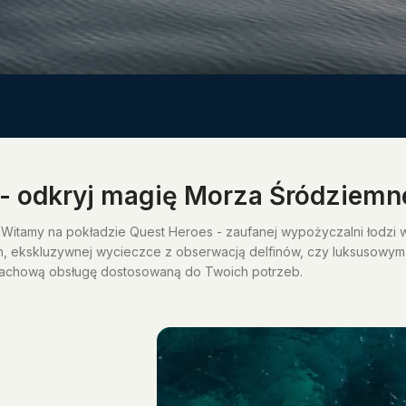
 - odkryj magię Morza Śródziemn
Witamy na pokładzie Quest Heroes - zaufanej wypożyczalni łodzi w
h, ekskluzywnej wycieczce z obserwacją delfinów, czy luksusowym p
achową obsługę dostosowaną do Twoich potrzeb.